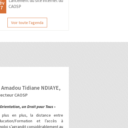
Lancement du site internet du
év
CAOSP
17
Voir toute l'agenda
 Amadou Tidiane NDIAYE,
recteur CAOSP
’Orientation, un Droit pour Tous
»
 plus en plus, la distance entre
Education/Formation et l’accès à
mploi s’agrandit considérablement au