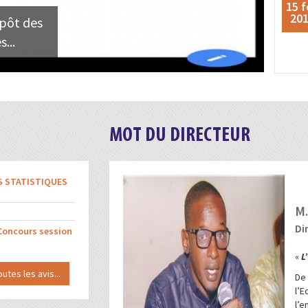
15 f
20
épôt des
...
MOT DU DIRECTEUR
S STATISTIQUES
M.
Di
 Concours session
«
L
outes les avis...
De
l’
l’e