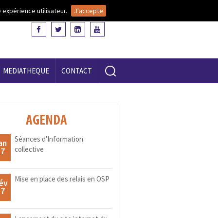
 expérience utilisateur.
J'accepte
MEDIATHEQUE
CONTACT
AGENDA
Séances d'Information
an
collective
17
Mise en place des relais en OSP
év
17