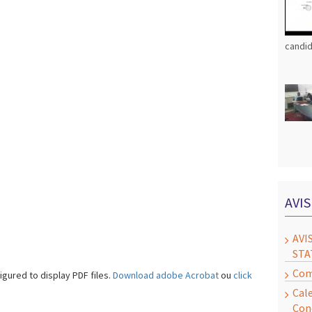
candid
AVI
AVI
STA
Com
gured to display PDF files.
Download adobe Acrobat
ou
click
Cal
Con
to download the PDF file.