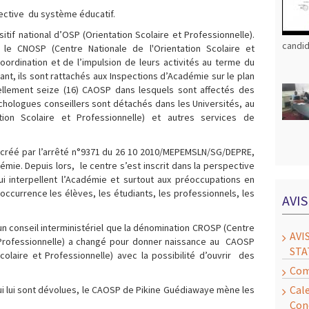
bjective du système éducatif.
tif national d’OSP (Orientation Scolaire et Professionnelle).
candid
c le CNOSP (Centre Nationale de l'Orientation Scolaire et
oordination et de l’impulsion de leurs activités au terme du
ant, ils sont rattachés aux Inspections d’Académie sur le plan
ellement seize (16) CAOSP dans lesquels sont affectés des
chologues conseillers sont détachés dans les Universités, au
tion Scolaire et Professionnelle) et autres services de
créé par l’arrêté n°9371 du 26 10 2010/MEPEMSLN/SG/DEPRE,
émie. Depuis lors, le centre s’est inscrit dans la perspective
i interpellent l’Académie et surtout aux préoccupations en
’occurrence les élèves, les étudiants, les professionnels, les
AVI
’un conseil interministériel que la dénomination CROSP (Centre
AVI
t Professionnelle) a changé pour donner naissance au CAOSP
STA
olaire et Professionnelle) avec la possibilité d’ouvrir des
Com
Cal
ui lui sont dévolues, le CAOSP de Pikine Guédiawaye mène les
Con