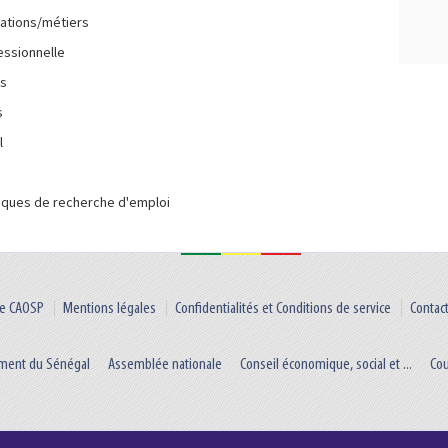
mations/métiers
fessionnelle
ss
s
l
iques de recherche d'emploi
e CAOSP
Mentions légales
Confidentialités et Conditions de service
Contac
ment du Sénégal
Assemblée nationale
Conseil économique, social et ...
Co