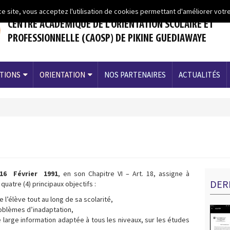
ce site, vous acceptez l'utilisation de cookies permettant d'améliorer votre
CENTRE ACADEMIQUE DE L’ORIENTATION SCOLAIRE ET
PROFESSIONNELLE (CAOSP) DE PIKINE GUEDIAWAYE
TIONS
ORIENTATION
NOS PARTENAIRES
ACTUALITÉS
16 Février 1991
, en son Chapitre VI – Art. 18, assigne à
DER
quatre (4) principaux objectifs :
e l’élève tout au long de sa scolarité,
oblèmes d’inadaptation,
e large information adaptée à tous les niveaux, sur les études